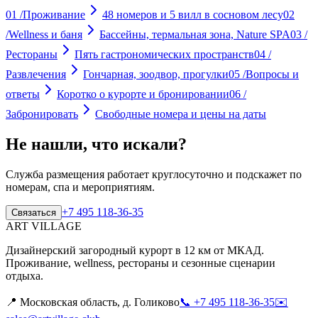
01
/
Проживание
48 номеров и 5 вилл в сосновом лесу
02
/
Wellness и баня
Бассейны, термальная зона, Nature SPA
03
/
Рестораны
Пять гастрономических пространств
04
/
Развлечения
Гончарная, зоодвор, прогулки
05
/
Вопросы и
ответы
Коротко о курорте и бронировании
06
/
Забронировать
Свободные номера и цены на даты
Не нашли, что искали?
Служба размещения работает круглосуточно и подскажет по
номерам, спа и мероприятиям.
+7 495 118-36-35
Связаться
ART VILLAGE
Дизайнерский загородный курорт в 12 км от МКАД.
Проживание, wellness, рестораны и сезонные сценарии
отдыха.
📍
Московская область, д. Голиково
📞
+7 495 118-36-35
✉️