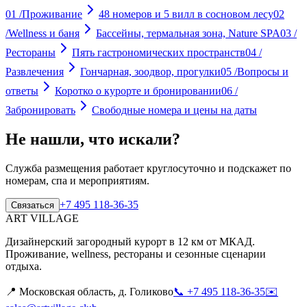
01
/
Проживание
48 номеров и 5 вилл в сосновом лесу
02
/
Wellness и баня
Бассейны, термальная зона, Nature SPA
03
/
Рестораны
Пять гастрономических пространств
04
/
Развлечения
Гончарная, зоодвор, прогулки
05
/
Вопросы и
ответы
Коротко о курорте и бронировании
06
/
Забронировать
Свободные номера и цены на даты
Не нашли, что искали?
Служба размещения работает круглосуточно и подскажет по
номерам, спа и мероприятиям.
+7 495 118-36-35
Связаться
ART VILLAGE
Дизайнерский загородный курорт в 12 км от МКАД.
Проживание, wellness, рестораны и сезонные сценарии
отдыха.
📍
Московская область, д. Голиково
📞
+7 495 118-36-35
✉️